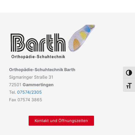
Orthopädie-Schuhtechnik Barth
Umsch
Sigmaringer Straße 31
72501
Gammertingen
Schri
Tel.
07574/2305
Fax 07574 3865
Kontakt und Öffnungszeiten