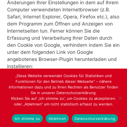
Änderungen Ihrer Einstellungen in dem auf Ihrem
Computer verwendeten Internetbrowser (z.B.
Safari, Internet Explorer, Opera, Firefox etc.), also
dem Programm zum Öffnen und Anzeigen von
Internetseiten tun. Ferner können Sie die
Erfassung und Verarbeitung Ihrer Daten durch
den Cookie von Google, verhindern indem Sie ein
unter dem folgenden Link von Google
angebotenes Browser-Plugin herunterladen und
installieren:
https://tools.google.com/dlpage/gaoptout?hl=de
„Diese Website verwendet Cookies für Statistiken und
Sie können die Erfassung durch Google Analytics
Funktionen für den Betrieb dieser Webseite“ – nähere
Informationen dazu und zu Ihren Rechten als Benutzer finden
verhindern, indem Sie die auf dieser Webseite
Sie in unserer Datenschutzerklärung.
verwendeten Einwilligungslösung verwenden.
Klicken Sie auf „Ich stimme zu“, um Cookies zu akzeptieren.
Weitere Informationen zu den
oder „Ablehnen“ um nicht statistisch erfasst zu werden.
Nutzungsbedingungen und zum Datenschutz von
Google und Google Analytics finden Sie unter
Ich stimme zu
Ablehnen
Datenschutzerklärung
https://www.google.com/analytics/terms/de.html