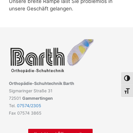
Unsere breite Rampe läßt Sie problemlos in
unsere Geschäft gelangen.
Umsch
Orthopädie-Schuhtechnik Barth
Sigmaringer Straße 31
Schri
72501
Gammertingen
Tel.
07574/2305
Fax 07574 3865